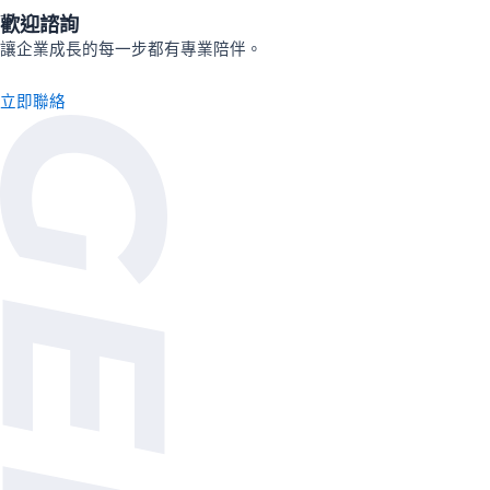
歡迎諮詢
讓企業成長的每一步都有專業陪伴。
立即聯絡