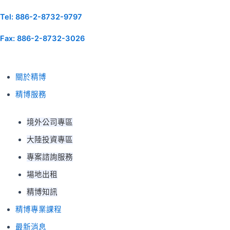
Search
跳
...
Tel: 886-2-8732-9797
至
主
Fax: 886-2-8732-3026
要
內
容
關於精博
精博服務
境外公司專區
大陸投資專區
專案諮詢服務
場地出租
精博知訊
精博專業課程
最新消息