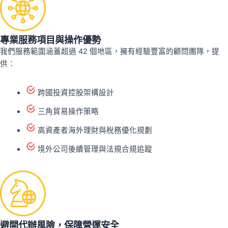
專業服務項目與操作優勢
我們服務範圍涵蓋超過 42 個地區，擁有經驗豐富的顧問團隊，提
供：
跨國投資控股架構設計
三角貿易操作策略
高資產者海外理財與稅務優化規劃
境外公司後續管理與法規合規追蹤
避開代辦風險，保障營運安全