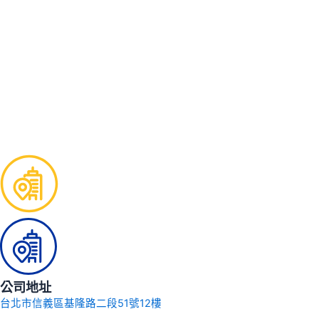
公司地址
台北市信義區基隆路二段51號12樓