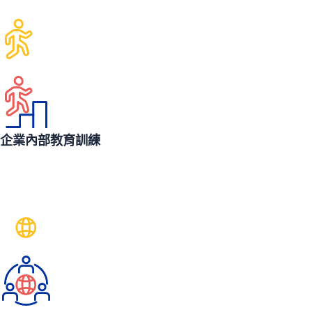
企業內部教育訓練
為了提供品質最佳的專案及年度教育訓練規劃，引進最新訓練課題
及經營方式，協助企業界達成內訓目的。