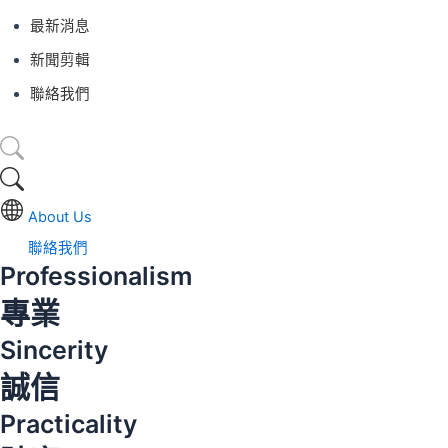
最新消息
新聞剪輯
聯絡我們
About Us
聯絡我們
Professionalism
專業
Sincerity
誠信
Practicality