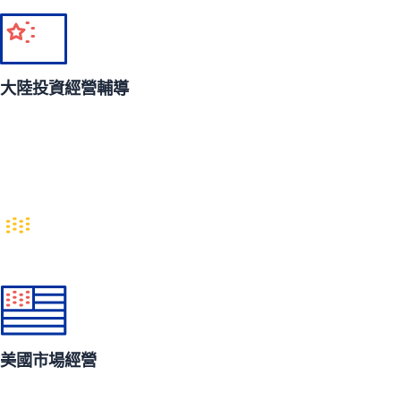
大陸投資經營輔導
大陸投資規劃與準備；派駐大陸幹部之行前訓練；大陸工廠的經營
管理顧問；大陸人事制度、金融往來、稅務、財務及勞動法的諮詢
服務；大陸公司股權轉讓、土地廠房轉讓、政府徵收補償專項諮詢
顧問；大陸企業撤資、清算、註銷諮詢顧問。
美國市場經營
提供美國市場投資規劃、市場行銷、經營管理、金融規劃等。