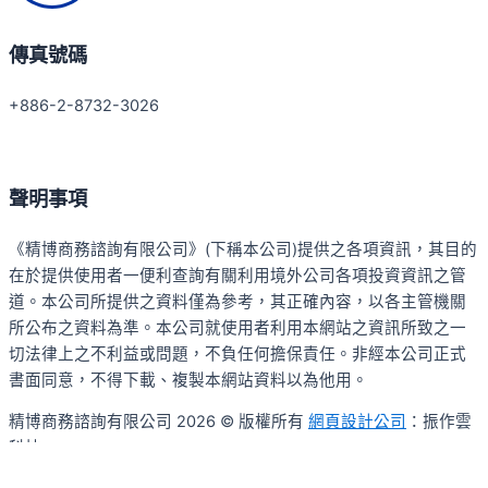
傳真號碼
+886-2-8732-3026
聲明事項
《精博商務諮詢有限公司》(下稱本公司)提供之各項資訊，其目的
在於提供使用者一便利查詢有關利用境外公司各項投資資訊之管
道。本公司所提供之資料僅為參考，其正確內容，以各主管機關
所公布之資料為準。本公司就使用者利用本網站之資訊所致之一
切法律上之不利益或問題，不負任何擔保責任。非經本公司正式
書面同意，不得下載、複製本網站資料以為他用。
精博商務諮詢有限公司 2026 © 版權所有
網頁設計公司
：振作雲
科技