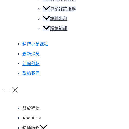
專案諮詢服務
場地出租
精博知訊
精博專業課程
最新消息
新聞剪輯
聯絡我們
關於精博
About Us
精博服務