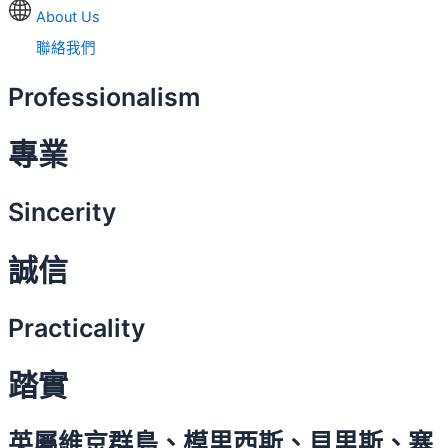
About Us
聯絡我們
Professionalism
專業
Sincerity
誠信
Practicality
踏實
英屬維京群島、模里西斯、貝里斯、塞