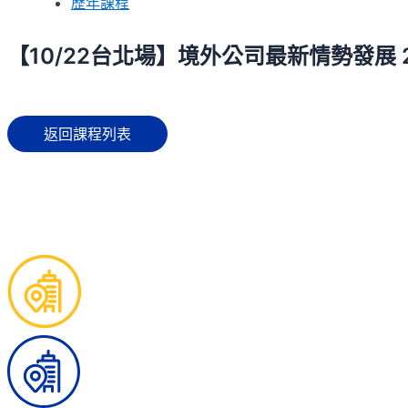
歷年課程
【10/22台北場】境外公司最新情勢發展 2
返回課程列表