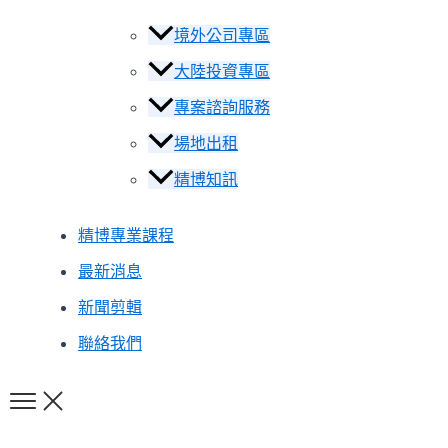
境外公司專區
大陸投資專區
專案諮詢服務
場地出租
精博知訊
精博專業課程
最新消息
新聞剪輯
聯絡我們