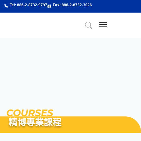
跳
Tel: 886-2-8732-9797
Fax: 886-2-8732-3026
至
主
要
內
關於精博
About Us
精博服務
精博專業課程
最新消息
新聞剪輯
聯絡我們
容
COURSES
精博專業課程