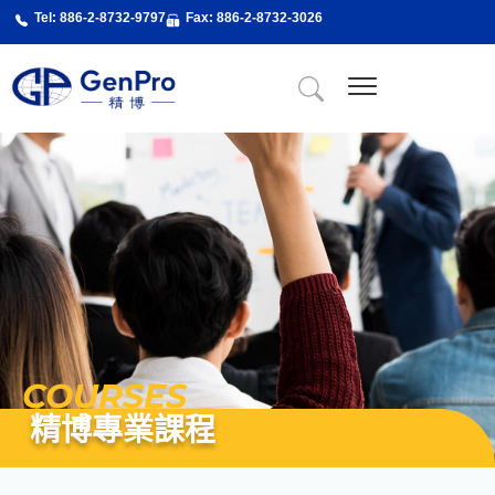
跳
Tel: 886-2-8732-9797
Fax: 886-2-8732-3026
至
主
要
內
關於精博
About Us
精博服務
精博專業課程
最新消息
新聞剪輯
聯絡我們
容
COURSES
精博專業課程