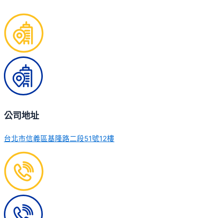
公司地址
台北市信義區基隆路二段51號12樓