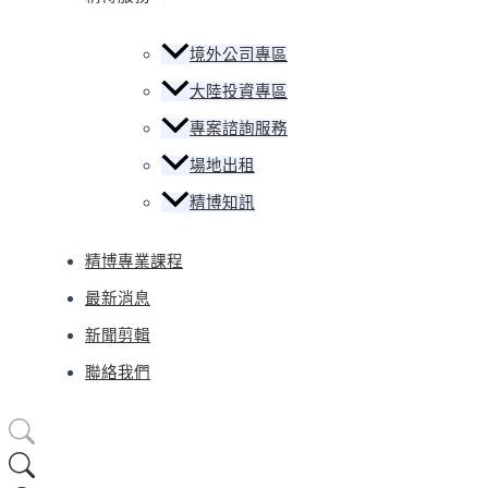
境外公司專區
大陸投資專區
專案諮詢服務
場地出租
精博知訊
精博專業課程
最新消息
新聞剪輯
聯絡我們