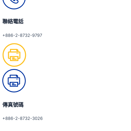
聯絡電話
+886-2-8732-9797
傳真號碼
+886-2-8732-3026