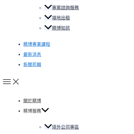
專案諮詢服務
場地出租
精博知訊
精博專業課程
最新消息
新聞剪輯
關於精博
精博服務
境外公司專區