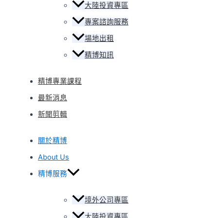
大陸投資專區
專案諮詢服務
場地出租
精博知訊
精博專業課程
最新消息
新聞剪輯
關於精博
About Us
精博服務
境外公司專區
大陸投資專區