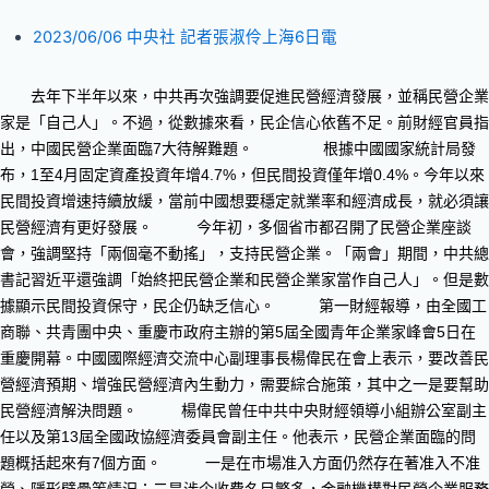
2023/06/06 中央社 記者張淑伶上海6日電
去年下半年以來，中共再次強調要促進民營經濟發展，並稱民營企業
家是「自己人」。不過，從數據來看，民企信心依舊不足。前財經官員指
出，中國民營企業面臨7大待解難題。
根據中國國家統計局發
布，1至4月固定資產投資年增4.7%，但民間投資僅年增0.4%。今年以來
民間投資增速持續放緩，當前中國想要穩定就業率和經濟成長，就必須讓
民營經濟有更好發展。
今年初，多個省市都召開了民營企業座談
會，強調堅持「兩個毫不動搖」，支持民營企業。「兩會」期間，中共總
書記習近平還強調「始終把民營企業和民營企業家當作自己人」。但是數
據顯示民間投資保守，民企仍缺乏信心。
第一財經報導，由全國工
商聯、共青團中央、重慶市政府主辦的第5屆全國青年企業家峰會5日在
重慶開幕。中國國際經濟交流中心副理事長楊偉民在會上表示，要改善民
營經濟預期、增強民營經濟內生動力，需要綜合施策，其中之一是要幫助
民營經濟解決問題。
楊偉民曾任中共中央財經領導小組辦公室副主
任以及第13屆全國政協經濟委員會副主任。他表示，民營企業面臨的問
題概括起來有7個方面。
一是在市場准入方面仍然存在著准入不准