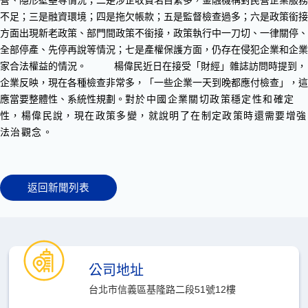
營、隱形壁壘等情況；二是涉企收費名目繁多，金融機構對民營企業服務
不足；三是融資環境；四是拖欠帳款；五是監督檢查過多；六是政策銜接
方面出現新老政策、部門間政策不銜接，政策執行中一刀切、一律關停、
全部停產、先停再說等情況；七是產權保護方面，仍存在侵犯企業和企業
家合法權益的情況。
楊偉民近日在接受「財經」雜誌訪問時提到，
企業反映，現在各種檢查非常多，「一些企業一天到晚都應付檢查」，這
應當要整體性、系統性規劃。
對於中國企業關切政策穩定性和確定
性，楊偉民說，現在政策多變，就說明了在制定政策時還需要增強
法治觀念。
返回新聞列表
公司地址
台北市信義區基隆路二段51號12樓