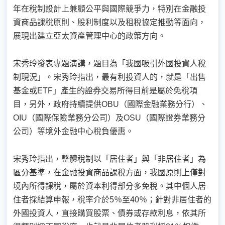
年在稅制設計上兼顧公平與國際競爭力，特別在金融投
資商品課稅原則、股利制度以及租稅協定推動等面向，
展現出建立亞太資產管理中心的政策方向。
宋秀玲發表專題演講，題目為「我國吸引外國投資人稅
制現況」。宋秀玲指出，最有利投資人的，就是「出售
基金或ETF」產生的證券交易所得目前是屬於免稅項
目，另外，政府持續提供OBU（國際金融業務分行）、
OIU（國際保險業務分公司）及OSU（國際證券業務分
公司）等境外金融中心稅負優惠。
宋秀玲指出，整體稅制以「居住者」與「非居住者」為
區分基準，在金融投資商品課稅方面，我國原則上僅對
境內所得課稅，屬於資本利得部分多免稅。其中個人居
住者採結算申報，稅率介於5％至40％；針對非居住者的
外國投資人，直接購買股票、債券或存款利息，依其所