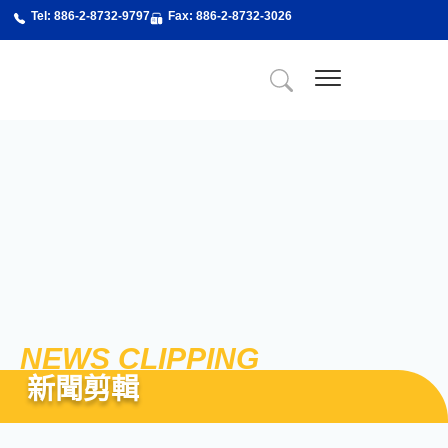
跳
Tel: 886-2-8732-9797
Fax: 886-2-8732-3026
至
主
要
內
關於精博
About Us
精博服務
精博專業課程
最新消息
新聞剪輯
聯絡我們
容
NEWS CLIPPING
新聞剪輯