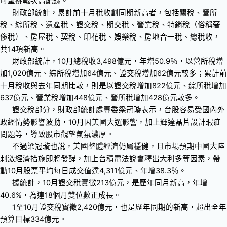
可望挑戰次高紀錄。
財政部統計，累計前十月稅收創同期新高者，包括關稅、營所
稅、綜所稅、遺產稅、證交稅、期交稅、營業稅、特銷稅（俗稱奢
侈稅）、房屋稅、契稅、印花稅、娛樂稅、房地合一稅、總稅收，
共14項新高。
財政部統計，10月總稅收3,498億元，年增50.9％，以營所稅增
加1,020億元、綜所稅增加64億元、證交稅增加62億元較多；累計前
十月稅收與去年同期比較，則是以證交稅增加822億元、綜所稅增加
637億元、營業稅增加448億元、營所稅增加428億元較多。
證交稅部分，財政部統計處專委梁冠璇表示，台股容易受國內外
政經情勢影響波動，10月因美國大選影響，加上輝達晶片設計瑕疵
問題等，導致股市觀望氣氛濃厚。
不過梁冠璇也說，美國整體經濟仍屬穩健，且市場預期中國大陸
刺激經濟措施即將發酵，加上台積電法說會釋出大利多等因素，帶
動10月股票平均每日成交值達4,311億元、年增38.3％。
據統計，10月證交稅實徵213億元，是歷年同月新高，年增
40.6%，為連18個月雙位數正成長。
1至10月證交稅實徵2,420億元，也是歷年同期的新高，超出全年
預算目標334億元。