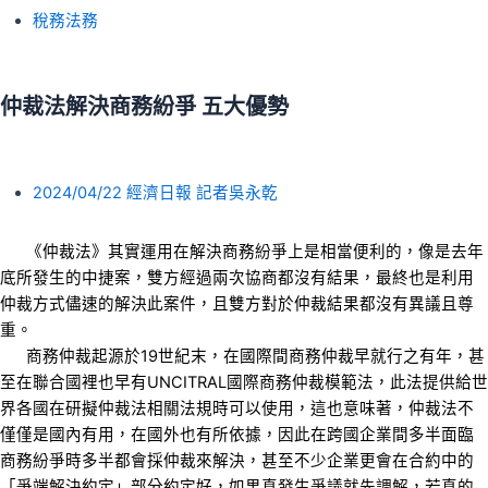
稅務法務
仲裁法解決商務紛爭 五大優勢
2024/04/22 經濟日報 記者吳永乾
《仲裁法》其實運用在解決商務紛爭上是相當便利的，像是去年
底所發生的中捷案，雙方經過兩次協商都沒有結果，最終也是利用
仲裁方式儘速的解決此案件，且雙方對於仲裁結果都沒有異議且尊
重。
商務仲裁起源於19世紀末，在國際間商務仲裁早就行之有年，甚
至在聯合國裡也早有UNCITRAL國際商務仲裁模範法，此法提供給世
界各國在研擬仲裁法相關法規時可以使用，這也意味著，仲裁法不
僅僅是國內有用，在國外也有所依據，因此在跨國企業間多半面臨
商務紛爭時多半都會採仲裁來解決，甚至不少企業更會在合約中的
「爭端解決約定」部分約定好，如果真發生爭議就先調解，若真的