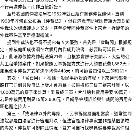
不行再送仲裁，而非直接訴訟。
至於我國的仲裁法早在1962年就已經有商務仲裁條例，直到
1998年才修正公布為《仲裁法》，但在這幾年間我國普羅大眾對於
仲裁法的認識卻少之又少，甚至從我國仲裁案件上來看，近幾年的
仲裁案件甚至是逐漸遞減。
提到仲裁法也不得不提它有五大優勢，首先是「省時間」根據規
定，仲裁庭組成後須在六個月內作成判決書，必要時可延長三個
月，此法源依據為仲裁法第21條，且根據實際研究顯示，大型的公
共工程爭議案件，如果按照民事訴訟方式進行大約要花費1,852天，
如果使用仲裁方式解決平均僅443天，約可節省四倍以上的時間。
其次，「省費用」，根據一般民事訴訟的流程，下來通常都會一
路打官司到最後無法上訴才會落幕，如果按照三級三審來計算，以
1,000萬元的案子來計算，到最終三審，合計總共費用需要40萬元，
若是仲裁費用則是15萬2,600元，且紛爭金額訴訟與仲裁間的費用差
距也隨之拉大。
第三，「找法律以外的專家」，民事訴訟層面相當廣，通常進到
法院都是由法官進行審理判決，但法官是法律專家並非是某個領域
的專家，仲裁庭可排除此情況，雙方可自行找尋具備要仲裁案件相