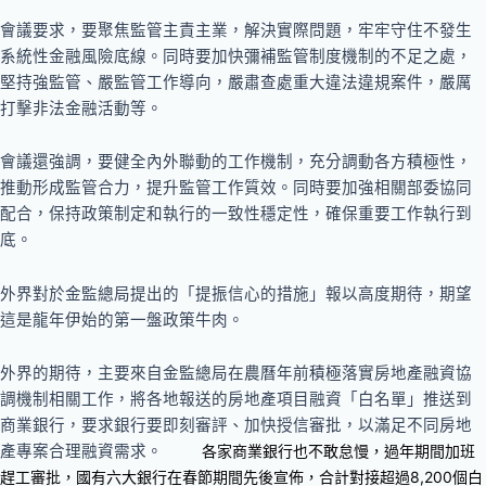
會議要求，要聚焦監管主責主業，解決實際問題，牢牢守住不發生
系統性金融風險底線。同時要加快彌補監管制度機制的不足之處，
堅持強監管、嚴監管工作導向，嚴肅查處重大違法違規案件，嚴厲
打擊非法金融活動等。
會議還強調，要健全內外聯動的工作機制，充分調動各方積極性，
推動形成監管合力，提升監管工作質效。同時要加強相關部委協同
配合，保持政策制定和執行的一致性穩定性，確保重要工作執行到
底。
外界對於金監總局提出的「提振信心的措施」報以高度期待，期望
這是龍年伊始的第一盤政策牛肉。
外界的期待，主要來自金監總局在農曆年前積極落實房地產融資協
調機制相關工作，將各地報送的房地產項目融資「白名單」推送到
商業銀行，要求銀行要即刻審評、加快授信審批，以滿足不同房地
產專案合理融資需求。
各家商業銀行也不敢怠慢，過年期間加班
趕工審批，國有六大銀行在春節期間先後宣佈，合計對接超過8,200個白