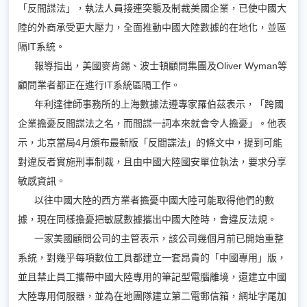
「反間諜法」，執法人員接連突襲及制裁美國企業，已使中國大
陸的外商承受更大壓力，全面推動中國大陸數據的在地化，並區
隔IT系統。
報導指出，美國麥肯錫、波士頓顧問集團及Oliver Wyman等
顧問業者都正在進行IT系統區隔工作。
年利達律師事務所的上海數據法遵專家羅伯茲表示，「跨國
企業擔憂反間諜法之名，而間諜一詞本來就會令人擔憂」。他表
示，北京當局4月頒布最新版「反間諜法」的條文中，提到可能
對違反者實施刑事制裁，且由中國大陸國安單位執法，要求分享
敏感資訊。
以往中國大陸的西方業者擔憂中國大陸可能取得他們的數
據，現在同樣擔憂把敏感數據攜出中國大陸時，會違反法規。
一家美國顧問公司的主管表示，該公司幾個月前已開始重整
系統，對幾乎每項數位工具都建立一套昂貴的「中國專用」版，
並且禁止員工攜帶中國大陸專用的筆記型電腦離境，還建立中國
大陸專用伺服器，並為在地團隊建立第二電郵信箱，網址字尾加