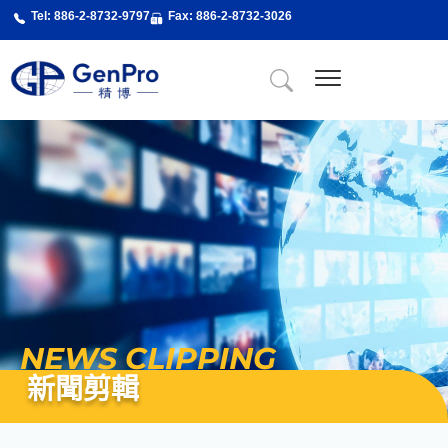
跳
Tel: 886-2-8732-9797
Fax: 886-2-8732-3026
至
主
要
內
關於精博
About Us
精博服務
精博專業課程
最新消息
新聞剪輯
聯絡我們
容
NEWS CLIPPING
新聞剪輯