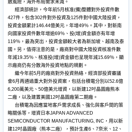
散風險，海外布局需求未減。
經濟部統計，今年前5月核准(備)整體對外投資件數
427件，包含302件對外投資及125件對中國大陸投資，
投資金額累計146.44億美元，年增49％。其中，對新南
向國家投資件數年增逾69％、投(增)資金額亦有年增
119％，最為突出，投資金額較大者為新加坡、越南及泰
國。另，值得注意的是，廠商對中國大陸投資核准件數
年減19.35％、核准投(增)資金額也呈現年減15.69％，顯
示廠商仍有分散海外投資地點的規劃。
繼今年前5月的廠商對外投資熱絡，經濟部投資審議
會6月再通過重大對外投資案，包括台積電分別以52.6億
6,200萬美元、50億美元增資，以新建12吋晶圓廠熊本
二廠，以及建置美國12吋晶圓廠第二期廠。
台積電為因應當地客戶需求成長、強化與客戶間的策
略關係等，增資日本JAPAN ADVANCED
SEMICONDUCTOR MANUFACTURING, INC，用以新
建12吋晶圓廠（熊本二廠），預計生產6、7奈米、12、