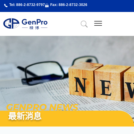
跳
Tel: 886-2-8732-9797
Fax: 886-2-8732-3026
至
主
要
內
關於精博
About Us
精博服務
精博專業課程
最新消息
新聞剪輯
聯絡我們
容
GENPRO NEWS
最新消息