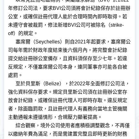
年修訂公司法，要求BVI公司須將會計紀錄保存於註冊辦
公室，或確保註冊代理人能於合理時間內即時取得。若
未遵守會被裁罰，修法新增BVI公司可被除名（strike-
off）的規定。
塞席爾（Seychelles）則自2021年起要求，塞席爾公
司每年需於財政年度結束後六個月內，將完整會計紀錄
提交給註冊辦公室備存，且資料須保存至少七年。若違
反規定，不僅塞席爾公司本身，連同董事亦可能各自被
處罰。
至於貝里斯（Belize），於2022年全面修訂公司法，
強化資料保存要求。規定貝里斯公司須在註冊辦公室存
放會計紀錄，或確保註冊代理人可即時存取。違反規定
者，除面臨罰款，且註冊代理人有義務向當地主管機關
主動通報未遵循情形，合規壓力顯著提高。
綜合觀察，境外公司使用者應積極調整觀念，不再僅
以繳納年費為滿足，而是需建置完整且即時更新的財務