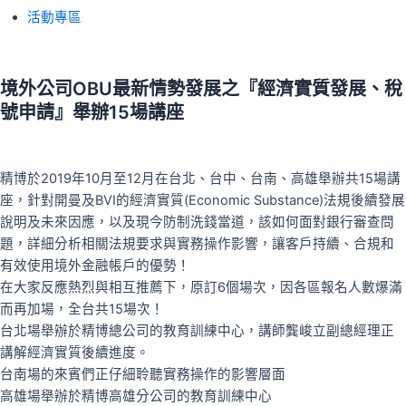
活動專區
境外公司OBU最新情勢發展之『經濟實質發展、稅
號申請』舉辦15場講座
精博於2019年10月至12月在台北、台中、台南、高雄舉辦共15場講
座，針對開曼及BVI的經濟實質(Economic Substance)法規後續發展
說明及未來因應，以及現今防制洗錢當道，該如何面對銀行審查問
題，詳細分析相關法規要求與實務操作影響，讓客戶持續、合規和
有效使用境外金融帳戶的優勢！
在大家反應熱烈與相互推薦下，原訂6個場次，因各區報名人數爆滿
而再加場，全台共15場次！
台北場舉辦於精博總公司的教育訓練中心，講師龔峻立副總經理正
講解經濟實質後續進度。
台南場的來賓們正仔細聆聽實務操作的影響層面
高雄場舉辦於精博高雄分公司的教育訓練中心