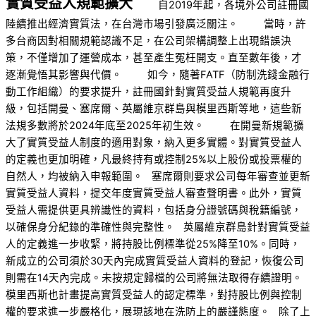
實質受益人規範擴大
自2019年起，各境外公司註冊國
陸續推出經濟實質法，在台灣市場引發廣泛關注。
當時，許
多台商因對相關規範認識不足，在公司架構調整上出現錯誤決
策，不僅增加了運營成本，甚至產生冤枉開支。直至數年後，才
逐漸覺悟其影響與代價。
如今，隨著FATF（防制洗錢金融行
動工作組織）的要求提升，註冊國針對實質受益人規範再度升
級，包括開曼、塞席爾、英屬維京群島與模里西斯等地，這些新
法規多數將於2024年底至2025年初生效。
在開曼新規範擴
大了實質受益人制度的適用對象，納入更多實體。對實質受益人
的定義也更加明確，凡最終持有或控制25%以上股份或投票權的
自然人，均被納入申報範圍。
塞席爾則要求公司每年審查並更新
實質受益人資料，提交年度實質受益人審查聲明書。此外，實質
受益人需提供更具辨識性的資料，包括身分證號碼與稅籍編號，
以確保身分紀錄的準確性與完整性。
英屬維京群島針對實質受益
人的定義進一步收緊，將持股比例標準從25%降至10%。同時，
新成立的公司須於30天內完成實質受益人資料的登記，恢復公司
則需在14天內完成。未按規定歸檔的公司將無法取得存續證明。
模里西斯也計畫提高實質受益人的認定標準，對持股比例與控制
權的要求進一步嚴格化，展現該地在洗防上的嚴謹態度。
除了上