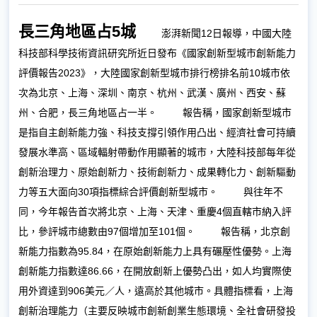
長三角地區占5城
澎湃新聞12日報導，中國大陸
科技部科學技術資訊研究所近日發布《國家創新型城市創新能力
評價報告2023》，大陸國家創新型城市排行榜排名前10城市依
次為北京、上海、深圳、南京、杭州、武漢、廣州、西安、蘇
州、合肥，長三角地區占一半。
報告稱，國家創新型城市
是指自主創新能力強、科技支撐引領作用凸出、經濟社會可持續
發展水準高、區域輻射帶動作用顯著的城市，大陸科技部每年從
創新治理力、原始創新力、技術創新力、成果轉化力、創新驅動
力等五大面向30項指標綜合評價創新型城市。
與往年不
同，今年報告首次將北京、上海、天津、重慶4個直轄市納入評
比，參評城市總數由97個增加至101個。
報告稱，北京創
新能力指數為95.84，在原始創新能力上具有碾壓性優勢。上海
創新能力指數達86.66，在開放創新上優勢凸出，如人均實際使
用外資達到906美元／人，遠高於其他城市。具體指標看，上海
創新治理能力（主要反映城市創新創業生態環境、全社會研發投