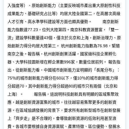
入強度等）、原始創新能力（主要反映城市產出重大原創性科技
成果能力、基礎研究占比等）均居大陸全國第二，在高層次高級
人才引育、高水準學科建設等方面也頗具優勢。
南京創新
能力指數達77.23，位列大陸第四。南京科教資源豐富，「雙一
流」建設學科數量達43個，僅次於北京和上海，創新治理力、原
始創新力得分均居大陸第三。 杭州創新能力指數為76.98，緊隨
南京之後。報告稱，杭州創新創業活躍，國家級科技企業孵化
器、大學科技園新增在孵企業數996家，數量位居前列。 報告指
出，從創新能力看，中國城市創新能力呈明顯的「長尾分布」：
75％的城市創新能力得分在60以下，僅10％的城市創新能力得
分超過70，其中創新能力得分超過80的城市只有兩個（北京和
上海）。
報告稱，這說明科技創新具有明顯的區域集聚效
應，越是創新資源富集的城市，往往越容易集聚更多的創新資
源。在區域協調發展的背景下，要求所有創新型城市在創新發展
上「齊步走」是不合理的，會導致創新資源的低效利用甚至浪
費。各城市要根據自身資源稟賦、產業特徵、區位優勢、發展水