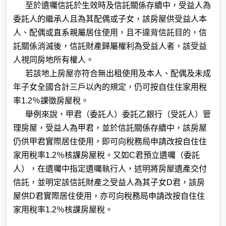
至於遺囑信託於生效時及信託關係存續中，受益人為
委託人的繼承人且為其配偶或子女，該房屋供受益人本
人、配偶或直系親屬居住使用，且不違背信託目的，信
託關係消滅後，信託財產歸屬權利為受益人者，該受益
人視同房地所有權人。
若該地上房屋亦符合無出租使用及本人、配偶及未成
年子女全國合計三戶以內的規定，仍可按自住住家用稅
率1.2％課徵房屋稅。
舉例來說，甲君（委託人）委託乙銀行（受託人）管
理房屋，受益人為甲君，並於信託關係存續中，該房屋
仍供甲君實際居住使用，即可向稅務局申請改按自住住
家用稅率1.2％核課房屋稅。又如C君預立遺囑（委託
人），在遺囑中指定遺囑執行人，述明將房屋遺產交付
信託，並明定該信託財產之受益人為其子女D君，該房
屋供D君實際居住使用，亦可向稅務局申請改按自住住
家用稅率1.2％核課房屋稅。