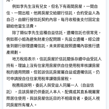
例如李先生沒有兒女，但名下有兩間房屋，一間自
住、一間出租，他將房屋交給銀行信託，合約受益人為
自己，由銀行按信託契約內容，每月收租後支付固定金
額給他當生活費。
除了類似李先生這種自益信託，遺囑信託也很常見，
例如蔡小姐為避免財產分配問題，先設立遺囑，經公證
後到銀行辦理遺囑信託，未來即能按照遺囑內容進行遺
產規劃。
地方稅局表示，信託房屋於信託關係存續中由受託人
持有，理論上沒有住家用房屋供自住使用稅率核課房屋
稅的適用問題，但若該信託房屋屬自益或遺囑信託，仍
可申請按自住住家用稅率課徵房屋稅。
稅務局說明，委託人與受益人同屬一人（自益信
託），且該房屋仍供委託人本人、配偶或其直系親屬實
際居住使用，與該房屋信託目的不相違背者，委託人視
同房屋所有權人。