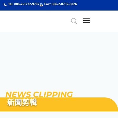
跳
Tel: 886-2-8732-9797
Fax: 886-2-8732-3026
至
主
要
內
關於精博
About Us
精博服務
精博專業課程
最新消息
新聞剪輯
聯絡我們
容
NEWS CLIPPING
新聞剪輯