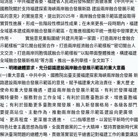
站消息，中共福建省委、福建省人民政府發佈關於貫徹落實《中共中央、
國務院關於支持福建探索海峽兩岸融合發展新路 建設兩岸融合發展示範
區的意見》的實施意見，提出到2025年，兩岸融合發展示範區建設取得
實質性進展，形成一批階段性標誌性成果；在未來更長一段時期內，福建
全域基本建成兩岸融合發展示範區，在推進祖國和平統一進程中發揮更大
作用。
實施意見重點圍繞“共建共用第一家園，打造兩岸社會融合
示範樣板”“深化閩台經貿合作，打造兩岸經濟融合示範樣板”“密切閩台人
文交流，打造兩岸同胞情感融合示範樣板”“以點帶面整體推進，構建福建
全域融合發展新格局”等方面，推出一系列舉措。全文如下：
一、明確總體要求，充分認識建設兩岸融合發展示範區的重大意義
(一)重大意義。中共中央、國務院出臺支援福建探索海峽兩岸融合發展
新
路建設兩岸融合發展示範區的意見，賦予福建重大政治責任、重
大歷史
使命和重大發展機遇。建設兩岸融合發展示範區，有利於發揮福建
獨特優勢，服務對台工作全域；有利於回應臺胞訴求，增進臺胞福
祉；有利於鼓勵更多臺胞來閩發展，融入新發展格局。各級各部門
要提高站位、主動作為，推動兩岸融合發展示範區建設向更廣領
域、更高程度、更深層次邁進。
(二)指導思想。以習近平新時代中國
特色社會主義思想為指導，全面貫徹黨的二十大精神，堅持貫徹新時代黨
解決臺灣問題的總體方略，貫徹落實習近平總書記對福建工作的重要講話