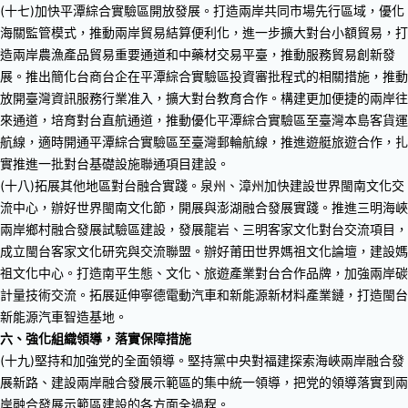
(十七)加快平潭綜合實驗區開放發展。打造兩岸共同市場先行區域，優化
海關監管模式，推動兩岸貿易結算便利化，進一步擴大對台小額貿易，打
造兩岸農漁產品貿易重要通道和中藥材交易平臺，推動服務貿易創新發
展。推出簡化台商台企在平潭綜合實驗區投資審批程式的相關措施，推動
放開臺灣資訊服務行業准入，擴大對台教育合作。構建更加便捷的兩岸往
來通道，培育對台直航通道，推動優化平潭綜合實驗區至臺灣本島客貨運
航線，適時開通平潭綜合實驗區至臺灣郵輪航線，推進遊艇旅遊合作，扎
實推進一批對台基礎設施聯通項目建設。
(十八)拓展其他地區對台融合實踐。泉州、漳州加快建設世界閩南文化交
流中心，辦好世界閩南文化節，開展與澎湖融合發展實踐。推進三明海峽
兩岸鄉村融合發展試驗區建設，發展龍岩、三明客家文化對台交流項目，
成立閩台客家文化研究與交流聯盟。辦好莆田世界媽祖文化論壇，建設媽
祖文化中心。打造南平生態、文化、旅遊產業對台合作品牌，加強兩岸碳
計量技術交流。拓展延伸寧德電動汽車和新能源新材料產業鏈，打造閩台
新能源汽車智造基地。
六、強化組織領導，落實保障措施
(十九)堅持和加強党的全面領導。堅持黨中央對福建探索海峽兩岸融合發
展新路、建設兩岸融合發展示範區的集中統一領導，把党的領導落實到兩
岸融合發展示範區建設的各方面全過程。