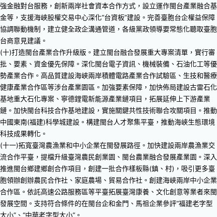
強金融對台服務，創新兩岸社會資本合作方式，設立運作閩台產業融合基
金等，支援海峽股權交易中心深化“台資板”建設。完善臺胞台企權益保障
協調聯動機制，建立健全政企溝通管道，各級黨政領導要常態化聽取臺胞
台商意見建議。
(十)打造閩台產業合作升級版。建立閩台融合發展重大專案清單，實行審
批、要素、資金優先保障。深化閩台電子資訊、機械裝備、石油化工等優
勢產業合作。高品質建設海峽兩岸積體電路產業合作試驗區、生技和醫療
健康產業合作區等涉台產業園區。加強要素保障，加快佈局建設古雷石化
基地重大石化專案、寧德鋰電新能源產業鏈項目，拓展延伸上下游產業
鏈。加快閩台科技合作基地建設，實施關鍵共性技術聯合攻關項目。推動
中國東南(福建)科學城建設。構建閩台人才聚集平臺，推動海峽生態環境
科技成果轉化。
(十一)拓寬臺灣農漁業和中小企業在閩發展路徑。加快建設兩岸農漁業交
流合作平臺，提檔升級臺灣農民創業園、閩台農業融合發展產業園。深入
推進閩台鄉建鄉創合作項目，創建一批合作樣板縣(鎮、村)，吸引更多臺
胞領辦創辦農民合作社、家庭農場、貿易合作社。創建海峽兩岸中小企業
合作區。依託高速公路服務區等平臺拓展臺灣康養、文化創意等業者來閩
發展空間。支持符合條件的在閩台企和金門、馬祖企業參評“福建老字型
大小”、“中華老字型大小”。