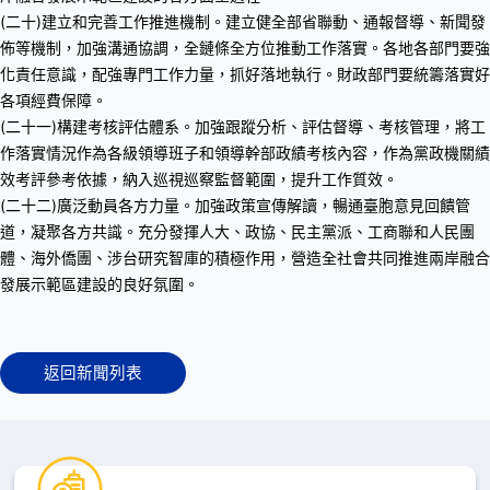
(二十)建立和完善工作推進機制。建立健全部省聯動、通報督導、新聞發
佈等機制，加強溝通協調，全鏈條全方位推動工作落實。各地各部門要強
化責任意識，配強專門工作力量，抓好落地執行。財政部門要統籌落實好
各項經費保障。
(二十一)構建考核評估體系。加強跟蹤分析、評估督導、考核管理，將工
作落實情況作為各級領導班子和領導幹部政績考核內容，作為黨政機關績
效考評參考依據，納入巡視巡察監督範圍，提升工作質效。
(二十二)廣泛動員各方力量。加強政策宣傳解讀，暢通臺胞意見回饋管
道，凝聚各方共識。充分發揮人大、政協、民主黨派、工商聯和人民團
體、海外僑團、涉台研究智庫的積極作用，營造全社會共同推進兩岸融合
發展示範區建設的良好氛圍。
返回新聞列表