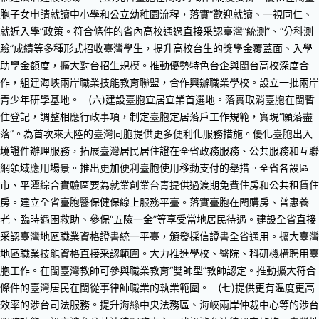
胞子女申請就讀中小學和公立幼稚園流程，落實“歡迎就讀、一視同仁、
就近入學”政策。符合條件的省內高校通過直接采認臺灣“統測”、“分科測
驗”成績等多種形式招收臺灣學生，提升高校台生的獎學金覆蓋面、入學
助學金額度，擴大對台招生規模。推動優勢特色台企與閩台高校深度合
作，組建海峽兩岸職業技能教育聯盟，合作興辦職業學校。設立一批兩岸
青少年研學基地。
(六)建設臺胞宜居宜業首選地。落實取消臺胞在閩暫
住登記，調整相應行政事項，制定臺胞定居落戶工作規範，實現“願落盡
落”。為首次來大陸的臺灣同胞提供更多便利化服務措施。優化臺胞出入
境證件辦理服務，拓展臺灣居民居住證在全省政務服務、公共服務和互聯
網領域應用場景。推出更加便利臺胞使用移動支付的舉措。全省各設區
市、平潭綜合實驗區要為就業創業台青提供過渡期免費住房和公共租賃住
房。建立全省臺胞醫保健保線上服務平臺。落實臺胞在閩購房、普惠養
老、臨時遇困救助、參保“五險一金”等享受當地居民待遇。建設全省直接
采認臺灣地區職業資格證書統一平臺，頒發採信證書全省通用。擴大臺灣
地區職業技能資格直接采認範圍。大力推進學校、醫院、科研機構聘用臺
胞工作。在閩臺灣教師可參與職業教育“雙師型”教師認定。推動擴大符合
條件的臺灣居民在閩從事律師職業的執業範圍。
(七)提供更有溫度更高
效率的涉台司法服務。提升海絲中央法務區、海峽兩岸仲裁中心等的涉台