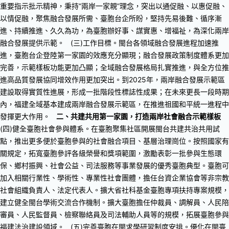
重要指示批示精神，秉持“兩岸一家親”理念，突出以通促融、以惠促融、
以情促融，聚焦融合發展所需、臺胞台企所盼，堅持先易後難、循序漸
進、持續推進、久久為功，為臺胞辦好事、謀實惠、增福祉，為深化兩岸
融合發展提供示範。
(三)工作目標。閩台各領域融合發展進程加速推
進，臺胞台企登陸第一家園的效應充分顯現；融合發展政策制度體系更加
完善，示範樣板功能更加凸顯；全域融合發展格局扎實推進，與全方位推
進高品質發展協同增效作用更加突出。到2025年，兩岸融合發展示範區
建設取得實質性進展，形成一批階段性標誌性成果；在未來更長一段時期
內，福建全域基本建成兩岸融合發展示範區，在推進祖國和平統一進程中
發揮更大作用。
二、共建共用第一家園，打造兩岸社會融合示範樣板
(四)健全臺胞社會參與體系。在臺胞聚集社區開展閩台共建共治共用試
點，推出更多便於臺胞參與的社會融合項目、基層治理崗位。按照國家有
關規定，拓寬臺胞參評各級榮譽和獎項範圍，激勵表彰一批參與生態環
保、鄉村振興、社會公益、司法服務等事業發展的優秀臺胞典型。臺胞可
加入相關行業性、學術性、專業性社會團體，擔任台資企業協會等非宗教
社會組織負責人、法定代表人。擴大省社科基金臺胞專項扶持專案規模，
建立健全閩台學術交流合作機制。擴大臺胞擔任仲裁員、調解員、人民陪
審員、人民監督員、檢察聯絡員及司法輔助人員等的規模，拓展臺胞參與
福建法治建設領域。
(五)完善臺胞在閩求學研習制度安排。優化在閩臺