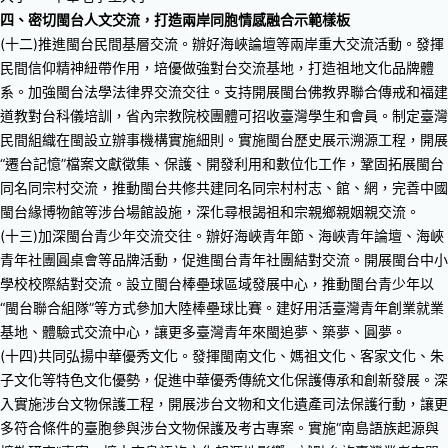
四、密切閩台人文交流，打造兩岸同胞情感融合示範樣板
(十二)推進閩台民間基層交流。辦好海峽論壇等兩岸重大交流活動。發揮
民間信仰精神紐帶作用，培優做強對台交流基地，打造祖地文化品牌體
系。加強閩台法學法律界交流交往。支持開展閩台佛教界聯合傳戒和福建
道教對台科儀培訓，省內宗教院校團體可招收臺灣學生和會員。制定臺灣
民間組織在閩設立辦事機構實施細則。實施閩台歷史展示溯源工程，開展
“遷台記憶”檔案文獻徵集、保護、開發利用和數位化工作，鞏固拓展閩台
同名同宗村交流，推動閩台共修共建同名同宗村村志、館、網，完善中國
閩台緣博物館等涉台場館設施，深化尋根謁祖和宗親鄉親姻親交流。
(十三)加深閩台青少年交流交往。辦好海峽青年節、海峽青年論壇、海峽
青年社團圓桌會等品牌活動，促進閩台青年社團結對交流。開展閩台中小
學校校際結對交流。設立閩台棒壘球區域發展中心，推動閩台青少年以
“閩台聯合組隊”等方式參加大陸棒壘球比賽。建好用活臺灣青年創業就業
基地、體驗式交流中心，讓更多臺灣青年來閩追夢、築夢、圓夢。
(十四)共同弘揚中華優秀文化。發揮閩南文化、媽祖文化、客家文化、朱
子文化等特色文化優勢，促進中華優秀傳統文化保護傳承和創新發展。深
入實施涉台文物保護工程，開展涉台文物和文化遺產司法保護行動，讓更
多符合條件的臺胞參與涉台文物保護及考古專案。實施“南島語族起源與