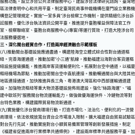
服務功能。設立涉台公共法律服務中心，建設涉台法律研究諮詢、臺灣地
區法律查明中心和共用平臺，制定臺灣民商事仲裁機構在廈門設立業務機
構登記管理規定。實施“一室多員”涉台檢察工作機制，提供精細化涉台訴
訟服務，優化涉台執法資訊公開平臺，推進提升臺胞權益保障法官工作
室、檢察聯絡室、臺胞台商服務中心(專窗)等運行質效，打造大陸涉台司
法服務優選地。
三、深化閩台經貿合作，打造兩岸經濟融合示範樣板
(八)推動閩台基礎設施應通盡通。構建陸海空立體式綜合性對台通道樞
紐。完善海運通道，推動加密“小三通”航線，推動福建沿海對台客貨運樞
紐設施提級擴能，推進兩岸客貨運輸便利化。拓展對台空中通道，以福廈
樞紐機場為節點，推動加密閩台空中直航連接。推動暢通閩台與大陸其他
地區連接通道，加快推進與長三角、粵港澳大灣區和中西部運輸通道建
設。加強物流樞紐等重大物流基礎設施佈局建設，強化“絲路海運”、“福
建中歐班列”服務閩台物流運輸能力，做強做優海運快件、冷鏈物流等對
台特色業務，構建國際貿易物流新通道。
(九)實施優化涉台營商環境行動。打造市場化、法治化、便利化的一流營
商環境，依法依規放寬台資台企市場准入限制。擴大福建自由貿易試驗區
對台先行先試，推動實施對台小額貿易備案管理等創新發展措施。制定
《福建省促進兩岸行業標準共通條例》，建設兩岸標準共通服務平臺。加