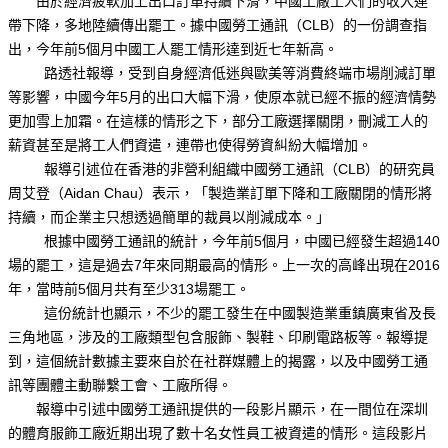
由於經濟疲軟加上出口訂單持續下滑，中國工廠工人們的收入連
帶下降，多地陸續傳出罷工。據中國勞工通訊（CLB）的一份調查指
出，今年前5個月中國工人罷工情形達到近七年新高。
路透社報導，受到自身經濟低迷與歐美等消費終端市場削減訂單
等影響，中國今年5月的出口大幅下滑，使原本就已經不振的經濟情勢
更加雪上加霜。在這樣的情形之下，部分工廠選擇關閉，刪減工人的
薪資甚至是將工人們資遣，連帶也使得勞資糾紛大幅增加。
報導引述位在香港的非營利組織中國勞工通訊（CLB）的研究員
周艾登（Aidan Chau）表示，「製造業訂單下降和工廠關閉的情形將
持續，而企業主只想透過簡單的裁員以削減成本。」
根據中國勞工通訊的統計，今年前5個月，中國已經發生超過140
場的罷工，這是過去7年來同期最高的情形。上一次的高峰出現在2016
年，當時前5個月共有至少313場罷工。
這份統計也顯示，不少的罷工發生在中國製造業重鎮廣東省及長
三角地區，涉及的工廠類型包含服飾、製鞋、印刷電路板等。報導提
到，這個統計數據主要來自於在社群媒體上的揭露，以及中國勞工通
訊等團體主動聯繫工會、工廠所得。
報導中引述中國勞工通訊提供的一段影片顯示，在一間位在深圳
的體育服飾工廠近期出現了數十名女性員工被資遣的情形。這段影片