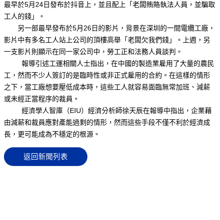
最早於5月24日發布於抖音上，並且配上「老闆賄賂執法人員，並騙取
工人的錢」。
另一部最早發布於5月26日的影片，背景在深圳的一間電纜工廠，
影片中有多名工人站上公司的頂樓高舉「老闆欠我們錢」。上週，另
一支影片則顯示在同一家公司中，勞工正和法務人員談判。
報導引述工運相關人士指出，在中國的製造業雇用了大量的農民
工，然而不少人簽訂的是臨時性或非正式雇用的合約。在這樣的情形
之下，當工廠想要壓低成本時，這些工人就容易面臨無常加班、減薪
或未經正當程序的裁員。
經濟學人智庫（EIU）經濟分析師徐天辰在報導中指出，企業藉
由減薪和裁員應對產能過剩的情形，然而這些手段不僅不利於經濟成
長，更可能成為不穩定的根源。
返回新聞列表