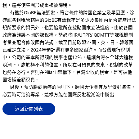
稅，這將使集團形成重複被課稅。
有鑑於GloBE無法迴避，符合條件的跨國企業宜及早因應，除
確認各租稅管轄區的GloBE有效稅率是多少及集團內是否能產出法
規所要求的資訊外，也要追蹤所在據點國家立法進度。由於各國
政府為維護本國的課稅權，勢必將IIR/UTPR/ QDMTT等課稅機制
考量並配合修改國內法規，截至目前歐盟27國、英、日、韓等國
已確定立法，2024年預計還有更多國家跟進。而台灣現行稅制
中，公司的基本所得額的稅率也僅12％，這讓台灣在全球大追稅
浪潮下，處於極不利的位置，所以在可預見的未來，稅制的改革
也勢在必行。否則在Pillar II架構下，台灣少收的稅金，是可被他
國增補差額稅負。
最後，預防勝於治療的原則下，跨國大企業宜及早做好準備，
必要時可洽詢專業，這樣方能在國際反避稅潮流中勝出。
返回新聞列表