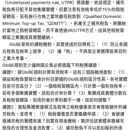
（Undertaxed payments rule, UTPR）將啟動，依該規定，補充
稅負將分配予其他集團實體。但要注意有效稅率低於15％的租稅
管轄區，若有施行合格之當地最低稅負制（Qualified Domestic
Minimum Top-up Tax, “QDMTT”），則產生之補充稅負，將繳納
於當地之租稅管轄區，而不會透過IIR/UTPR方式，由其他租稅管
轄區之集團成員實體繳納。
GloBE是新的課稅機制，其要達成的目標有二：（1）防止各國
在稅負及稅率上競爭；（2）讓「稅」，不再是企業選擇投資目的
之重大考量。
GloBE規則至少讓跨國企業必將面臨下列稅務課題：
課題1：按GloBE規則計算有效稅率。這有三個挑戰得面對：（1）
損益和稅負要按比會計科目更細的GloBE規則區分性質，各地實體
目前可否區分？（2）一個租稅管轄區內，只計算一個有效稅率，
若有多個集團實體，該如何合併計算？（3）集團成員實體分散在
各租稅管轄區，但用的會計準則都不一樣，該如何調整？
課題2：盤點集團營運模式及取得之租稅優惠是否會導致額外的補
充稅負，並思考：（1）租稅優惠是否要繼續申請；（2）會被課
徵補充稅的實體有誰？因要有現金繳稅，需評估該實體承擔補充
稅負的合理性及金流影響；（3）補充稅負不可以抵扣股利所得