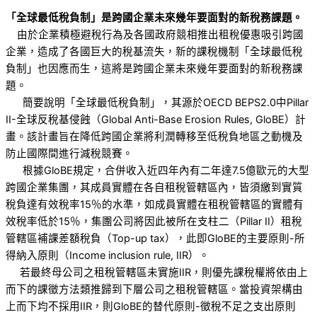
「全球最低稅負制」是跨國企業未來幾年要面對的新稅務課題。
由於企業積極避稅行為及各國政府競相推出租稅優惠吸引跨國
企業，造成了各國巨大的稅基流失，新的課稅機制「全球最低稅
負制」也因應而生，這將是跨國企業未來幾年要面對的新稅務課
題。
簡要說明「全球最低稅負制」，其源於OECD BEPS2.0中Pillar
II-全球反稅基侵蝕（Global Anti-Base Erosion Rules, GloBE）計
畫。該計畫旨在降低跨國企業將利潤轉移至低稅負地區之動機及
防止國際間進行減稅競賽。
根據GloBE規定，合併收入近四年內有二年達7.5億歐元的大型
跨國企業集團，其成員實體在各自租稅管轄區內，皆須繳到實質
稅負達有效稅率15％的水準，如成員實體在租稅管轄區的實體有
效稅率低於15％，集團公司將因此被所在支柱二（Pillar II）租稅
管轄區補課差額稅負（Top-up tax），此即GloBE的主要原則-所
得納入原則（Income inclusion rule, IIR）。
若最終母公司之租稅管轄區未實施IIR，則優先課稅權將依由上
而下的課徵方法類推歸到下層公司之租稅管轄區。當投資架構由
上而下均不採用IIR，則GloBE的替代原則-徵稅不足之支出原則