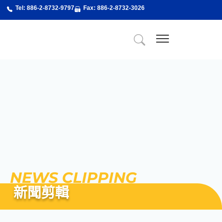
跳
Tel: 886-2-8732-9797
Fax: 886-2-8732-3026
至
主
要
內
關於精博
About Us
精博服務
精博專業課程
最新消息
新聞剪輯
聯絡我們
容
NEWS CLIPPING
新聞剪輯