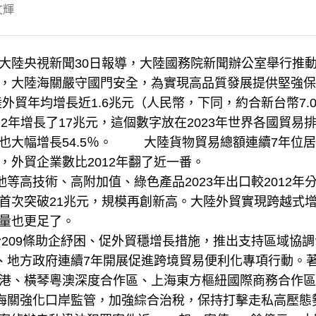
文輝
陸央視新聞30日報導，大陸國務院新聞辦公室舉行推動
，大陸海關嚴守國門安全，為實現高品質發展提供堅強保
外貿年均增長近1.6兆元（人民幣，下同，約合新台幣7.0
2012年增長了17兆元，這個數字放在2023年世界各國貿
大幅增長54.5％。
大陸貨物貿易總額連續7年位居全
，外貿企業數比2012年翻了近一番。
技術、高附加值、綠色產品2023年出口較2012年分別增
首次突破21兆元，規模再創新高。大陸外貿實現跨越式
量也更足了。
09條助企紓困、促外貿穩增長措施，推出支持區域協調發
地方政府連續7年開展促進跨境貿易便利化專項行動。著
港、橫琴粵澳深度合作區、上海東方樞紐國際商務合作區
強化口岸監管，加強綜合治稅，保持打擊走私高壓態勢，