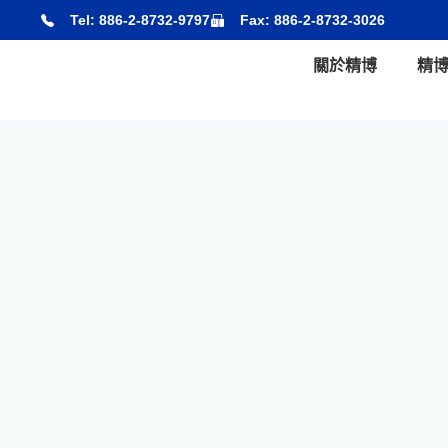
跳
Tel: 886-2-8732-9797
Fax: 886-2-8732-3026
至
主
關於精博
精
要
內
容