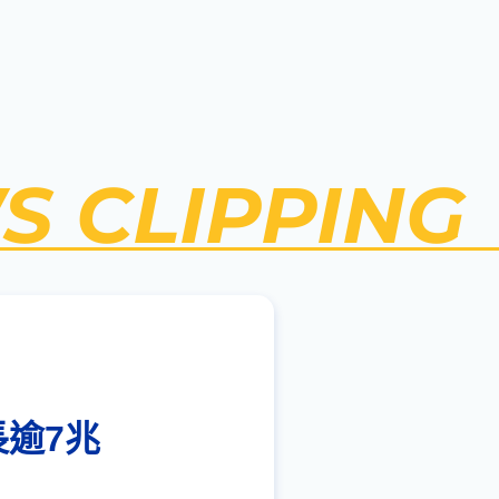
S CLIPPING
逾7兆