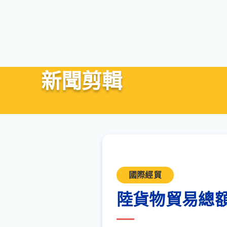
新聞剪輯
國際經貿
陸貨物貿易總額