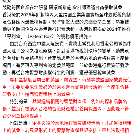
提要:
鼓勵跨國企業在地研發 研議新措施 會計師建議台商爭取減免
香港擬於2025年針對境內大型跨國企業集團實施全球最低稅負制
及合格國內最低稅負制，勢將衝擊大型的跨國台商企業；然為鼓
勵更多跨國企業在香港進行研發活動，香港政府擬於2024年推行
「專利盒」（Patent Box）的稅務優惠措施。
由於台商西進中國大陸投資，實務上常見利用香港公司做為中
國大陸子公司之控股架構，針對香港新稅制環境的變革，勤業眾
信會計師許嘉銘指出，台商應思考於香港落地的合格智慧財產權
項目，有否落入專利盒的定義與範圍，並於香港進行實質研發活
動，再從合格智慧財產權衍生的利潤，獲得優惠稅率減免。
專利盒制度目前已於英國、盧森堡、荷蘭等歐盟國家被廣泛使
用，主要是要求企業必須於當地進行實質研發活動，而產生合格
研發支出，進而獲得租稅上的減免。
特別的是，
與營運銷相關的智慧財產權，例如商標和品牌名
稱，並沒有被納入合格的智慧財產權定義與範圍內，因此是不符
合專利盒租稅優惠。
也就是說，
企業必須於當地進行實質研發活動，才能獲得租稅
上的減免。若只是形式上的智慧財產權登記安排，是無法取得相