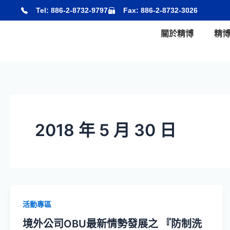
跳
Tel: 886-2-8732-9797
Fax: 886-2-8732-3026
至
主
關於精博
精
要
內
容
2018 年 5 月 30 日
活動專區
境外公司OBU最新情勢發展之 『防制洗