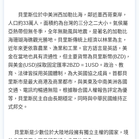
貝里斯位於中美洲西加勒比海，鄰近墨西哥東岸，
人口約33萬人，面積約為台灣的三分之二大小。氣侯屬
亞熱帶但無冬季，全年無颱風與地震，是著名的加勒比
海珊瑚海礁觀光勝地。貝里斯傳統上經濟以林業為主，
近年來更依靠農業、漁業和工業。官方語言是英語，美
金在當地也具有流通性，但主要貨幣為貝里斯幣(BZD)，
與美金(USD)採取固定匯率2BZD = 1USD。政治、教
育、法律皆採用英國體制，為大英國協之成員。首都貝
里斯市是最大商港及商業都市，與美東及中南美洲各國
交通、電訊均暢通無阻。根據聯合國人權報告評定為優
等，貝里斯民主自由長期穩定，同時與中華民國維持正
式邦交。
貝里斯是少數位於大陸地段擁有獨立主權的國家，境