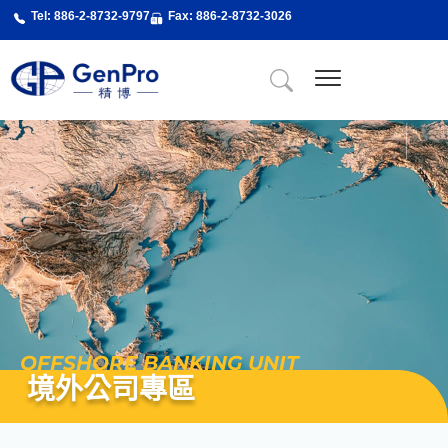
跳
Tel: 886-2-8732-9797
Fax: 886-2-8732-3026
至
主
要
內
關於精博
About Us
精博服務
精博專業課程
最新消息
新聞剪輯
聯絡我們
容
OFFSHORE BANKING UNIT
境外公司專區