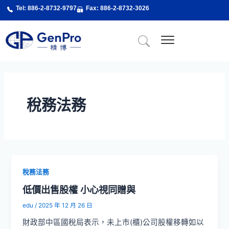
跳
Tel: 886-2-8732-9797
Fax: 886-2-8732-3026
至
主
要
內
關於精博
About Us
精博服務
精博專業課程
最新消息
新聞剪輯
聯絡我們
容
稅務法務
稅務法務
低價出售股權 小心視同贈與
edu
/
2025 年 12 月 26 日
財政部中區國稅局表示，未上市(櫃)公司股權移轉如以