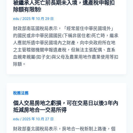
被繼承人死亡前長期未入境，遺產稅申報扣
除額有限制!
edu
/
2025 年 10 月 29 日
財政部南區國稅局表示，「經常居住中華民國境外」
的國民或非中華民國國民(下稱非居住者)死亡時，繼承
人應就所遺中華民國境內之財產，向中央政府所在地
之主管稽徵機關申報遺產稅，但無法主張配偶、直系
血親卑親屬(如子女)與父母及農業用地作農業使用等扣
除額。
稅務法務
個人交易房地之虧損，可在交易日以後3年內
抵減房地合一交易所得
edu
/
2025 年 10 月 27 日
財政部臺北國稅局表示，房地合一稅新制上路後，個