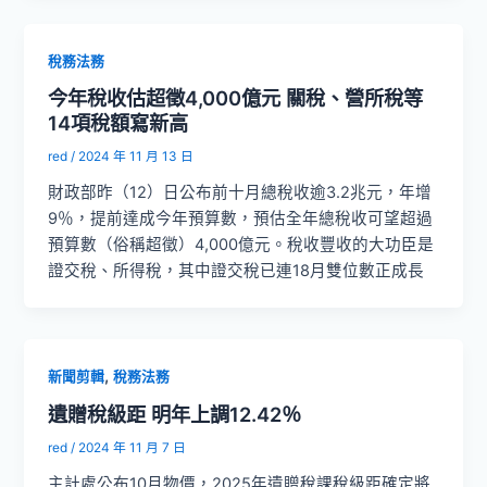
稅務法務
今年稅收估超徵4,000億元 關稅、營所稅等
14項稅額寫新高
red
/
2024 年 11 月 13 日
財政部昨（12）日公布前十月總稅收逾3.2兆元，年增
9％，提前達成今年預算數，預估全年總稅收可望超過
預算數（俗稱超徵）4,000億元。稅收豐收的大功臣是
證交稅、所得稅，其中證交稅已連18月雙位數正成長
,
新聞剪輯
稅務法務
遺贈稅級距 明年上調12.42％
red
/
2024 年 11 月 7 日
主計處公布10月物價，2025年遺贈稅課稅級距確定將