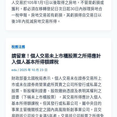
人交易於105年1月1日以後取得之房地，不管是虧損或
獲利，都必須在移轉登記日次日起30日內辦理房地合
一稅申報。房地交易若有虧損，其虧損得自交易日以
後3年內抵減房地交易所得。
稅務法務
請留意！個人交易未上市櫃股票之所得應計
入個人基本所得額課稅
edu
/
2025 年 10 月 23 日
財政部臺北國稅局表示，個人交易未在證券交易所上
市或未在證券商營業處所買賣之公司所發行或私募之
股票、新股權利證書、股款繳納憑證及表明其權利之
證書（下稱未上市櫃股票），其交易所得應計入個人
基本所得額課稅。但其發行或私募公司，屬中央目的
事業主管機關核定之國內高風險新創事業公司，且交
易時該公司設立未滿5年者，交易該公司股票之所得免